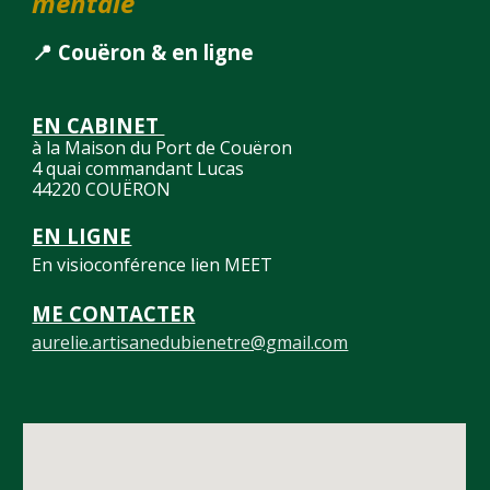
mentale
📍 Couëron & en ligne
EN CABINET
à la Maison du Port de Couëron
4 quai commandant Lucas
44220 COUËRON
EN LIGNE
E
n visioconférence lien MEET
ME CONTACTER
aurelie.artisanedubienetre@gmail.com