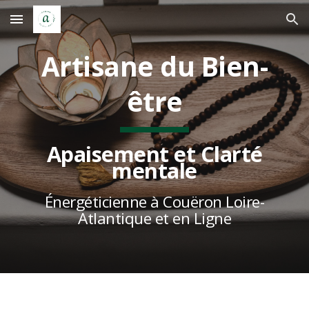
Skip to main content
Skip to navigation
Artisane du Bien-
être
Apaisement et Clarté
mentale
Énergéticienne
à Couëron Loire-
Atlantique et en Ligne