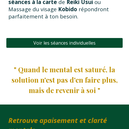
séances à la carte
de
Reiki Usui
ou
Massage du visage
Kobido
répondront
parfaitement à ton besoin.
Voir les séances individuelles
" Quand le mental est saturé, la
solution n'est pas d'en faire plus,
mais de revenir à soi "
Retrouve apaisement et clarté